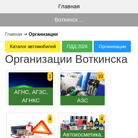
Главная
Воткинск ...
Главная
➙
Организации
Каталог автомобилей
ПДД 2026
Организации
Организации Воткинска
1
10
АГНС, АГЗС,
АГНКС
АЗС
4
4
Автокосметика,