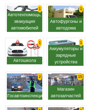
1
1
Автотехпомощь,
эвакуация
Автофургоны и
автомобилей
автодома
1
1
Аккумуляторы и
зарядные
Автошкола
устройства
2
15
Магазин
Госавтоинспекция
автозапчастей